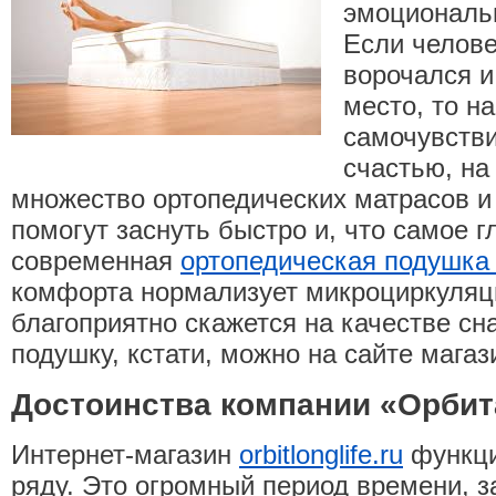
эмоциональн
Если челове
ворочался и
место, то н
самочувстви
счастью, на
множество ортопедических матрасов и
помогут заснуть быстро и, что самое г
современная
ортопедическая подушка
комфорта нормализует микроциркуляц
благоприятно скажется на качестве сн
подушку, кстати, можно на сайте мага
Достоинства компании «Орбит
Интернет-магазин
orbitlonglife.ru
функци
ряду. Это огромный период времени, з