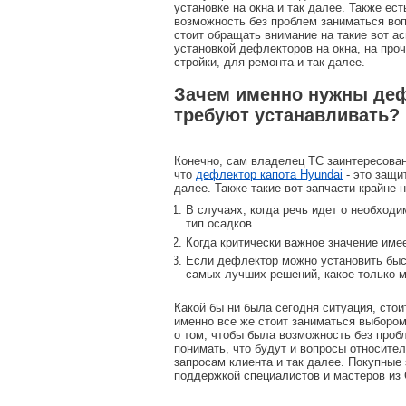
установке на окна и так далее. Также ес
возможность без проблем заниматься воп
стоит обращать внимание на такие вот а
установкой дефлекторов на окна, на пр
стройки, для ремонта и так далее.
Зачем именно нужны деф
требуют устанавливать?
Конечно, сам владелец ТС заинтересован
что
дефлектор капота Hyundai
- это защи
далее. Также такие вот запчасти крайне
В случаях, когда речь идет о необход
тип осадков.
Когда критически важное значение име
Если дефлектор можно установить быс
самых лучших решений, какое только м
Какой бы ни была сегодня ситуация, стоит
именно все же стоит заниматься выбором 
о том, чтобы была возможность без проб
понимать, что будут и вопросы относите
запросам клиента и так далее. Покупные
поддержкой специалистов и мастеров из