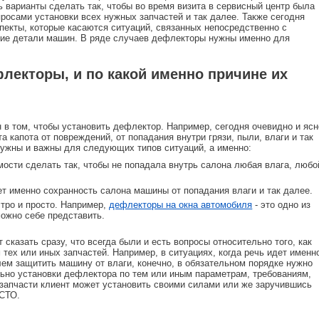
ть варианты сделать так, чтобы во время визита в сервисный центр была
росами установки всех нужных запчастей и так далее. Также сегодня
спекты, которые касаются ситуаций, связанных непосредственно с
очие детали машин. В ряде случаев дефлекторы нужны именно для
лекторы, и по какой именно причине их
 в том, чтобы установить дефлектор. Например, сегодня очевидно и ясн
та капота от повреждений, от попадания внутри грязи, пыли, влаги и так
 нужны и важны для следующих типов ситуаций, а именно:
имости сделать так, чтобы не попадала внутрь салона любая влага, любо
ет именно сохранность салона машины от попадания влаги и так далее.
тро и просто. Например,
дефлекторы на окна автомобиля
- это одно из
ожно себе представить.
 сказать сразу, что всегда были и есть вопросы относительно того, как
тех или иных запчастей. Например, в ситуациях, когда речь идет именн
лем защитить машину от влаги, конечно, в обязательном порядке нужно
льно установки дефлектора по тем или иным параметрам, требованиям,
 запчасти клиент может установить своими силами или же заручившись
 СТО.