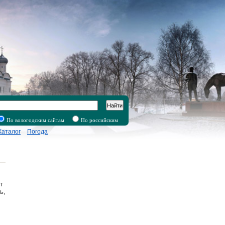
Найти
По вологодским сайтам
По российским
сайтам
Каталог
Погода
т
ь,