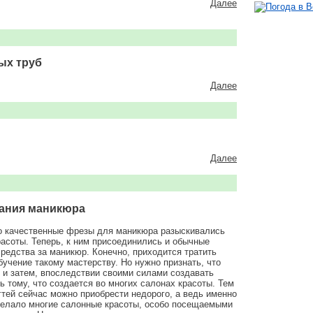
Далее
ых труб
Далее
Далее
дания маникюра
но качественные фрезы для маникюра разыскивались
асоты. Теперь, к ним присоединились и обычные
едства за маникюр. Конечно, приходится тратить
учение такому мастерству. Но нужно признать, что
, и затем, впоследствии своими силами создавать
ь тому, что создается во многих салонах красоты. Тем
тей сейчас можно приобрести недорого, а ведь именно
сделало многие салонные красоты, особо посещаемыми