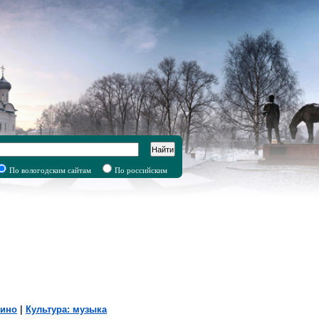
Найти
По вологодским сайтам
По российским
сайтам
Кино
|
Культура: музыка