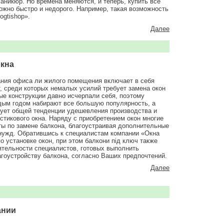
аникюр. Но времена меняются, и теперь, купить все
можно быстро и недорого. Например, такая возможность
ogtishop».
Далее
окна
ания офиса ли жилого помещения включает в себя
, среди которых немалых усилий требует замена окон
ые конструкции давно исчерпали себя, поэтому
дым годом набирают все большую популярность, а
вует общей тенденции удешевления производства и
стикового окна. Наряду с приобретением окон многие
ы по замене балкона, благоустраивая дополнительные
ужд. Обратившись к специалистам компании «Окна
 установке окон, при этом балкони під ключ также
тельности специалистов, готовых выполнить
гоустройству балкона, согласно Ваших предпочтений.
Далее
ании