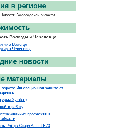
ия в регионе
Новости Вологодской области
жимость
сть Вологды и Череповца
ртир в Вологде
ртир в Череповце
дние новости
е материалы
 ворота: Инновационная защита от
воришек
 курсы Symfony
найти работу
остребованных профессий в
 области
ь Philips Cough Assist E70