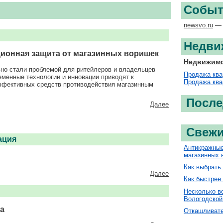
Событ
newsvo.ru
— 
Недви
ионная защита от магазинных воришек
Недвижимо
вно стали проблемой для ритейлеров и владельцев
Продажа ква
еменные технологии и инновации приводят к
Продажа ква
ффективных средств противодействия магазинным
После
Далее
Свежи
ация
Антикражные
магазинных 
Как выбрать
Далее
Как быстрее 
Несколько в
Вологодской
на
Откашливател