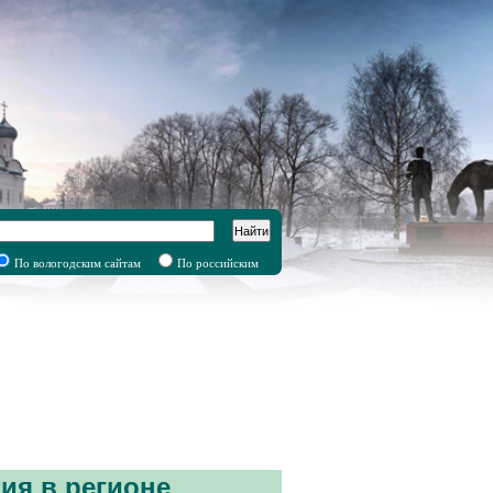
Найти
По вологодским сайтам
По российским
сайтам
ия в регионе