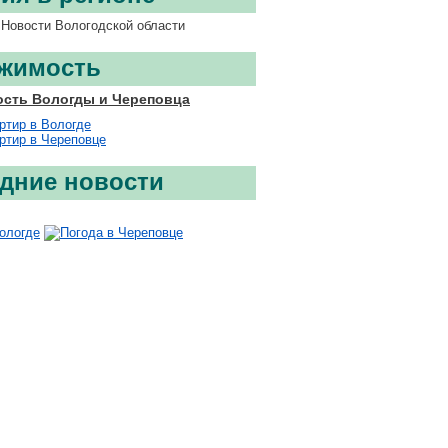
Новости Вологодской области
жимость
сть Вологды и Череповца
ртир в Вологде
ртир в Череповце
дние новости