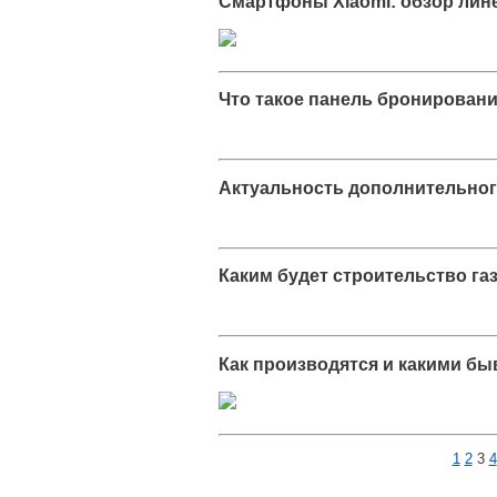
Смартфоны Xiaomi: обзор лин
Что такое панель бронирован
Актуальность дополнительног
Каким будет строительство га
Как производятся и какими б
1
2
3
4