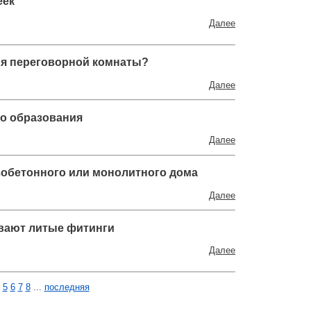
еек
Далее
ия переговорной комнаты?
Далее
о образования
Далее
зобетонного или монолитного дома
Далее
ывают литые фитинги
Далее
5
6
7
8
...
последняя