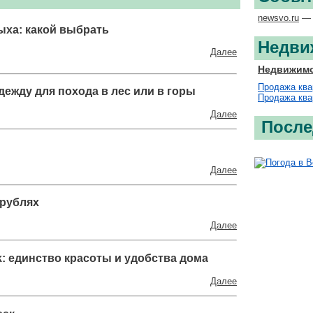
newsvo.ru
— 
ыха: какой выбрать
Недви
Далее
Недвижимо
Продажа ква
ежду для похода в лес или в горы
Продажа ква
Далее
После
Далее
 рублях
Далее
k: единство красоты и удобства дома
Далее